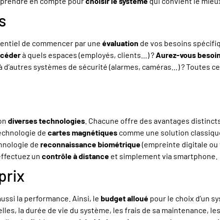
 prendre en compte pour
choisir le système
qui convient le mieu
s
essentiel de commencer par une
évaluation
de vos besoins spécifi
accéder
à quels espaces (employés, clients…) ?
Aurez-vous besoin 
à d’autres systèmes de sécurité (alarmes, caméras…) ? Toutes ce
lon
diverses technologies
. Chacune offre des avantages distinct
technologie de
cartes magnétiques
comme une solution classiqu
chnologie de
reconnaissance biométrique
(empreinte digitale ou 
effectuez un
contrôle à distance
et simplement via smartphone.
prix
ussi la performance. Ainsi, le
budget alloué
pour le choix d’un s
ielles, la durée de vie du système, les frais de sa maintenance, le