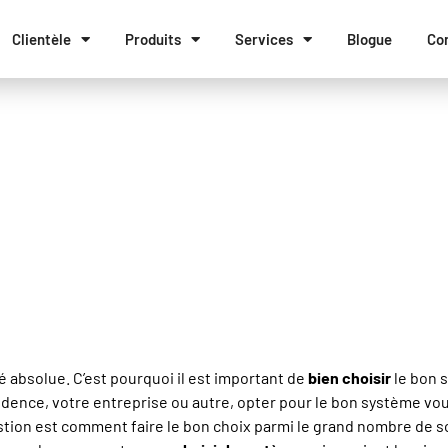
Clientèle
Produits
Services
Blogue
Co
idérer pour le choix
ntrôle d’accès
 absolue. C’est pourquoi il est important de
bien choisir
le bon 
résidence, votre entreprise ou autre, opter pour le bon système v
estion est comment faire le bon choix parmi le grand nombre de so