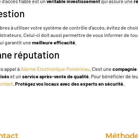
 d’accès fiable est un
véritable investissement
qui assure une
r
gestion
res à utiliser votre système de contrôle d’accès, évitez de chois
istrateurs. Celui-ci doit aussi permettre de vous informer de to
qui garantit une
meilleure efficacité
.
nne réputation
tes appel à
Alarme Électronique Pomerleau
. C’est une
compagnie
visés
et un
service après-vente de qualité
. Pour bénéficier de leu
ontact
.
Protégez vos locaux avec des experts en sécurité
.
ntact
Méthode